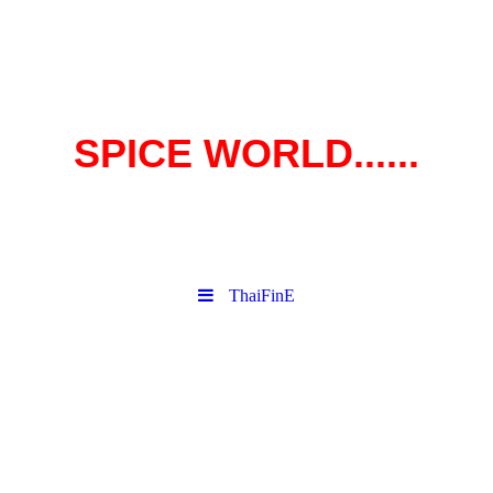
SPICE WORLD......
Raasepori, Sunpark, Vanha Turuntie
75, 10420 Pohjankuru
ThaiFinE